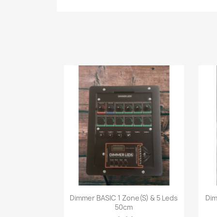
Aperçu rapide

Dimmer BASIC 1 Zone(s) & 5 Leds
Dim
50cm