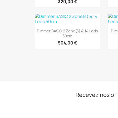
320,00 €
Aperçu rapide

Dimmer BASIC 2 Zone(s) & 14 Leds
Dim
50cm
504,00 €
Recevez nos off