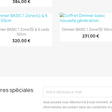
384,00 €
Aperçu rapide
Aperçu rapide


mer BASIC 1 Zone(s) & 6 Leds
Dimmer BASIC 1 Zone(s) 10m 
50cm
231,00 €
320,00 €
res spéciales
Vous pouvez vous désinscrire à tout moment. V
informations de contact dans les conditions d'ut