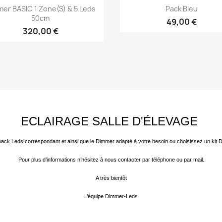
Aperçu rapide
Aperçu rapide


er BASIC 1 Zone(s) & 5 Leds
Pack Bleu
50cm
49,00 €
320,00 €
ECLAIRAGE SALLE D'ÉLEVAGE
 le pack Leds correspondant et ainsi que le Dimmer adapté à votre besoin ou choisissez un ki
Pour plus d’informations n’hésitez à nous contacter par téléphone ou par mail.
A très bientôt
L’équipe Dimmer-Leds