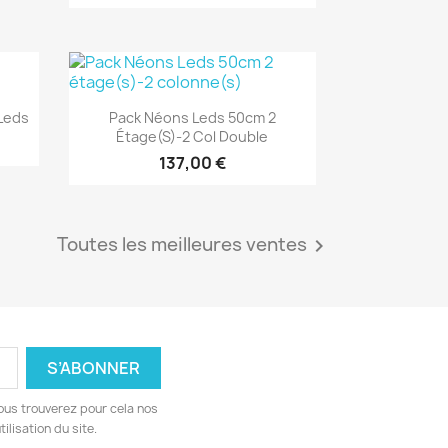
Aperçu rapide

Leds
Pack Néons Leds 50cm 2
Étage(s)-2 Col Double
137,00 €
Toutes les meilleures ventes

ous trouverez pour cela nos
ilisation du site.