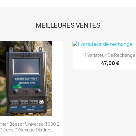
MEILLEURES VENTES
Aperçu rapide

1 Variateur De Rechange
47,00 €
Aperçu rapide

mer Besser Universal 3000 2
Pièces D'élevage Distinct