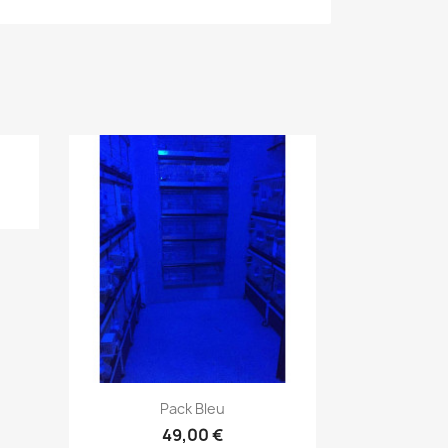
Aperçu rapide

Pack Bleu
49,00 €