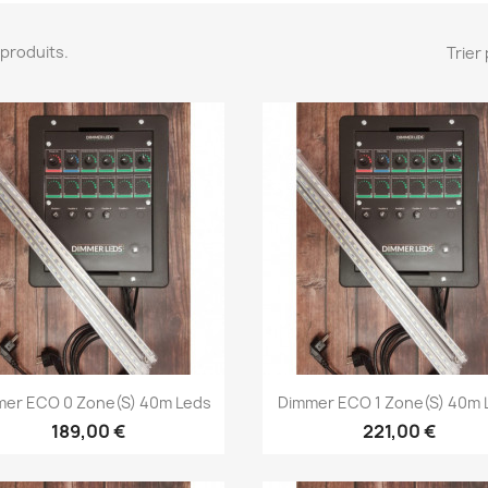
1 produits.
Trier 
Aperçu rapide
Aperçu rapide


mer ECO 0 Zone(s) 40m Leds
Dimmer ECO 1 Zone(s) 40m 
189,00 €
221,00 €