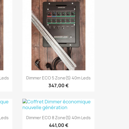
Aperçu rapide

Leds
Dimmer ECO 5 Zone(s) 40m Leds
347,00 €
Aperçu rapide

Leds
Dimmer ECO 8 Zone(s) 40m Leds
441,00 €