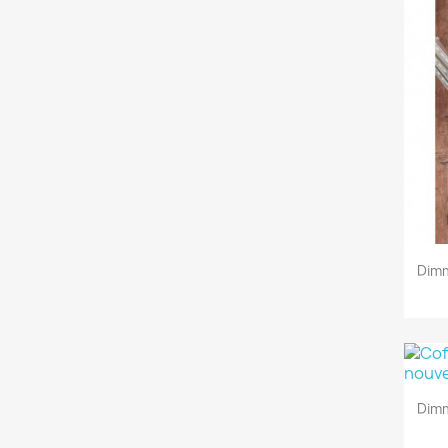
Dim
Dim