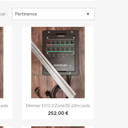

par :
Pertinence
Aperçu rapide

Leds
Dimmer ECO 2 Zone(s) 40m Leds
252,00 €