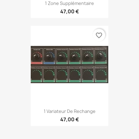
1 Zone Supplémentaire
47,00 €
favorite_border
1 Variateur De Rechange
47,00 €