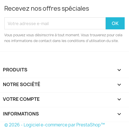
Recevez nos offres spéciales
Vous pouvez vous désinscrire à tout moment. Vous trouverez pour cela
nos informations de contact dans les conditions d'utilisation du site.
PRODUITS

NOTRE SOCIÉTÉ

VOTRE COMPTE

INFORMATIONS
keyboard_arrow_down
© 2026 - Logiciel e-commerce par PrestaShop™