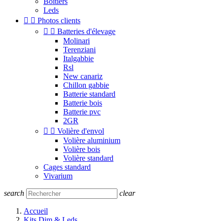
Boitiers
Leds


Photos clients


Batteries d'élevage
Molinari
Terenziani
Italgabbie
Rsl
New canariz
Chillon gabbie
Batterie standard
Batterie bois
Batterie pvc
2GR


Volière d'envol
Volière aluminium
Volière bois
Volière standard
Cages standard
Vivarium
search
clear
Accueil
Kits Dim & Leds