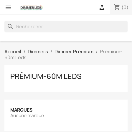
shopping_cart


(0)
search
Accueil
Dimmers
Dimmer Prémium
Prémium-
60m Leds
PRÉMIUM-60M LEDS
MARQUES
Aucune marque