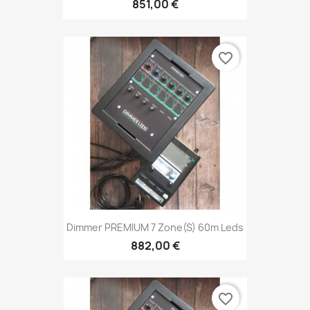
851,00 €
favorite_border
Dimmer PREMIUM 7 Zone(s) 60m Leds
882,00 €
favorite_border