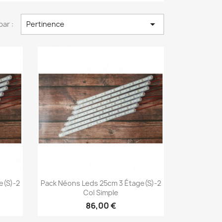

par :
Pertinence
Aperçu rapide

e(s)-2
Pack Néons Leds 25cm 3 Étage(s)-2
Col Simple
86,00 €