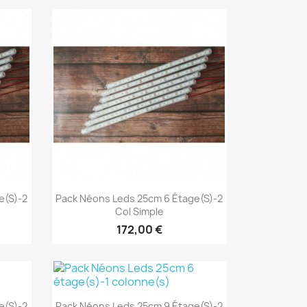
Aperçu rapide

e(s)-2
Pack Néons Leds 25cm 6 Étage(s)-2
Col Simple
172,00 €
Aperçu rapide

e(s)-2
Pack Néons Leds 25cm 9 Étage(s)-2