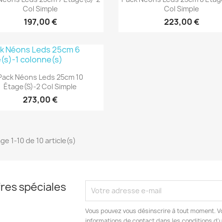
Col Simple
Col Simple
197,00 €
223,00 €
Aperçu rapide

Pack Néons Leds 25cm 10
Étage(s)-2 Col Simple
273,00 €
ge 1-10 de 10 article(s)
res spéciales
Vous pouvez vous désinscrire à tout moment. V
informations de contact dans les conditions d'ut