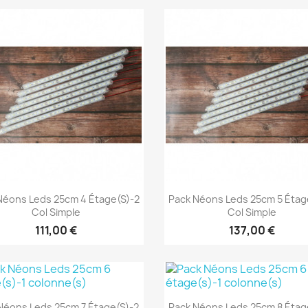
Aperçu rapide
Aperçu rapide


Néons Leds 25cm 4 Étage(s)-2
Pack Néons Leds 25cm 5 Étag
Col Simple
Col Simple
111,00 €
137,00 €
Aperçu rapide
Aperçu rapide


Néons Leds 25cm 7 Étage(s)-2
Pack Néons Leds 25cm 8 Étag