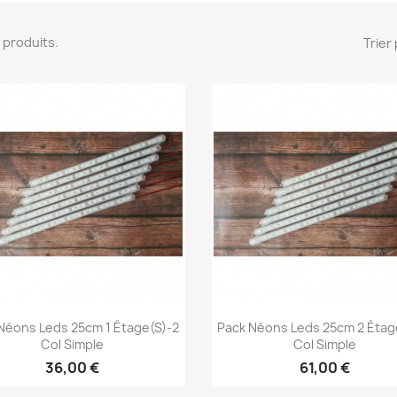
10 produits.
Trier 
Aperçu rapide
Aperçu rapide


Néons Leds 25cm 1 Étage(s)-2
Pack Néons Leds 25cm 2 Étag
Col Simple
Col Simple
36,00 €
61,00 €