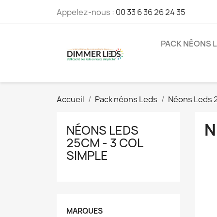
Appelez-nous :
00 33 6 36 26 24 35
PACK NÉONS 
Accueil
Pack néons Leds
Néons Leds 
N
NÉONS LEDS
25CM - 3 COL
SIMPLE
MARQUES