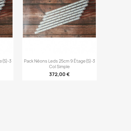
Aperçu rapide

e(s)-3
Pack Néons Leds 25cm 9 Étage(s)-3
Col Simple
372,00 €