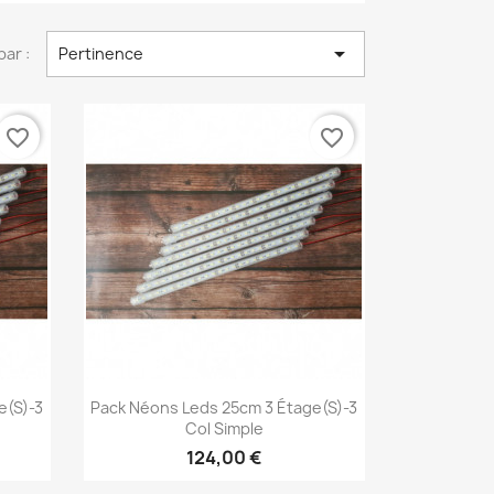

par :
Pertinence
favorite_border
favorite_border
Aperçu rapide

e(s)-3
Pack Néons Leds 25cm 3 Étage(s)-3
Col Simple
124,00 €