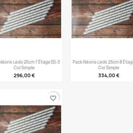
Aperçu rapide
Aperçu rapide


Néons Leds 25cm 7 Étage(s)-3
Pack Néons Leds 25cm 8 Étag
Col Simple
Col Simple
296,00 €
334,00 €
favorite_border