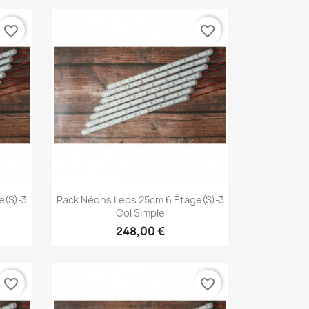
favorite_border
favorite_border
Aperçu rapide

e(s)-3
Pack Néons Leds 25cm 6 Étage(s)-3
Col Simple
248,00 €
favorite_border
favorite_border