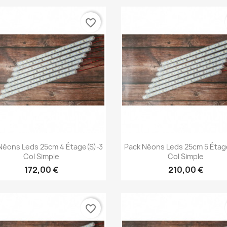
favorite_border
Aperçu rapide
Aperçu rapide


Néons Leds 25cm 4 Étage(s)-3
Pack Néons Leds 25cm 5 Étag
Col Simple
Col Simple
172,00 €
210,00 €
favorite_border