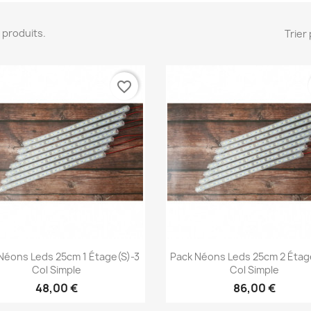
10 produits.
Trier 
favorite_border
Aperçu rapide
Aperçu rapide


Néons Leds 25cm 1 Étage(s)-3
Pack Néons Leds 25cm 2 Étag
Col Simple
Col Simple
48,00 €
86,00 €