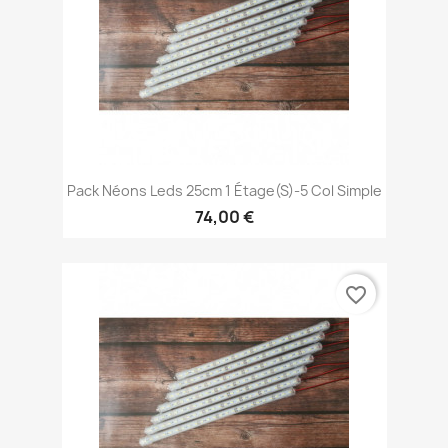
Pack Néons Leds 25cm 1 Étage(s)-5 Col Simple
74,00 €
favorite_border