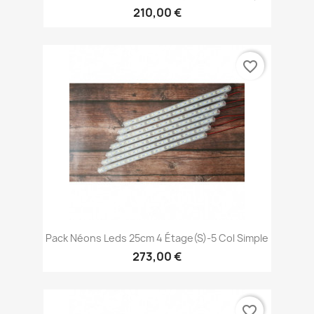
210,00 €
favorite_border
Pack Néons Leds 25cm 4 Étage(s)-5 Col Simple
273,00 €
favorite_border