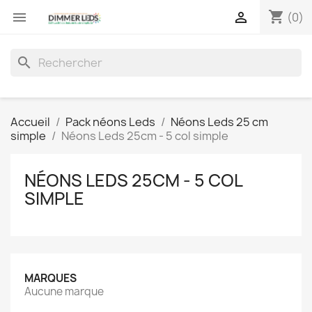
shopping_cart


(0)
search
Accueil
Pack néons Leds
Néons Leds 25 cm
simple
Néons Leds 25cm - 5 col simple
NÉONS LEDS 25CM - 5 COL
SIMPLE
MARQUES
Aucune marque