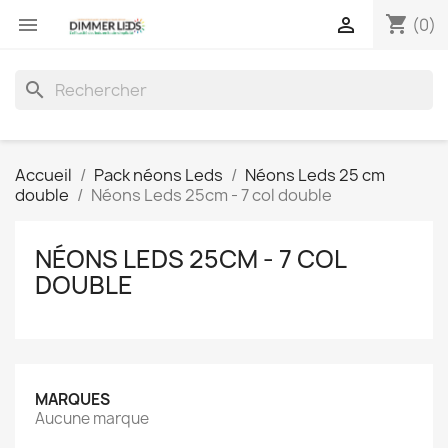
shopping_cart


(0)
search
Accueil
Pack néons Leds
Néons Leds 25 cm
double
Néons Leds 25cm - 7 col double
NÉONS LEDS 25CM - 7 COL
DOUBLE
MARQUES
Aucune marque