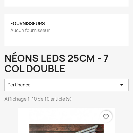
FOURNISSEURS
Aucun fournisseur
NÉONS LEDS 25CM - 7
COL DOUBLE

Pertinence
Affichage 1-10 de 10 article(s)
favorite_border